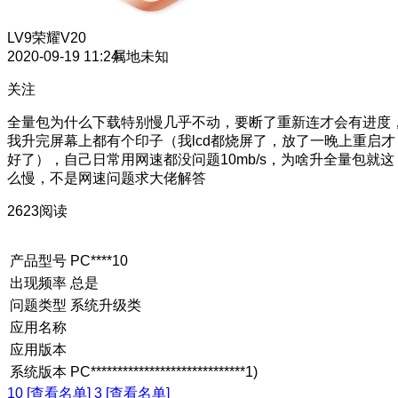
LV9
荣耀V20
2020-09-19 11:24
属地未知
关注
全量包为什么下载特别慢几乎不动，要断了重新连才会有进度
我升完屏幕上都有个印子（我lcd都烧屏了，放了一晚上重启才
好了），自己日常用网速都没问题10mb/s，为啥升全量包就这
么慢，不是网速问题求大佬解答
2623阅读
产品型号
PC****10
出现频率
总是
问题类型
系统升级类
应用名称
应用版本
系统版本
PC*****************************1)
10 [查看名单]
3 [查看名单]