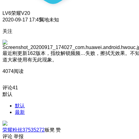
LV6
荣耀V20
2020-09-17 17:45
属地未知
关注
最近刚更新162版本，指纹解锁频频…失败，擦拭无效果。不
道大家使用有无此现象。
4074阅读
评论
41
默认
默认
最新
荣耀粉丝37535272
板凳
赞
评论
举报