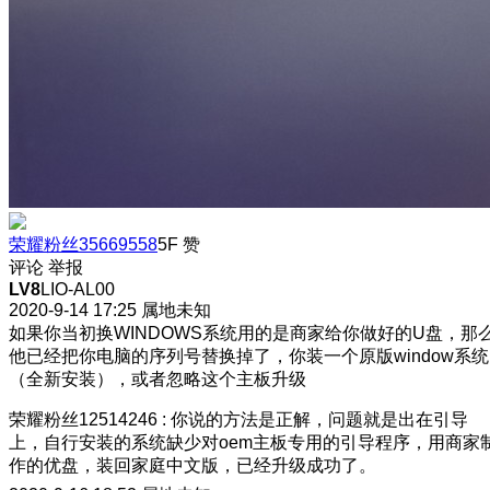
荣耀粉丝35669558
5F
赞
评论
举报
LV8
LIO-AL00
2020-9-14 17:25
属地未知
如果你当初换WINDOWS系统用的是商家给你做好的U盘，那
他已经把你电脑的序列号替换掉了，你装一个原版window系统
（全新安装），或者忽略这个主板升级
荣耀粉丝12514246
:
你说的方法是正解，问题就是出在引导
上，自行安装的系统缺少对oem主板专用的引导程序，用商家
作的优盘，装回家庭中文版，已经升级成功了。