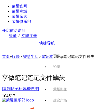
荣耀官网
荣耀商城
荣耀亲选
荣耀俱乐部
开启辅助访问
登录
/
立即注册
快捷导航
首页
首页
»
版块
›
智慧生活
›
笔记本
›
享做笔记笔记文件缺失
论坛
享做笔记笔记文件缺失
版块
[复制帖子标题和链接]
荣耀影像
1045
17
建议广场