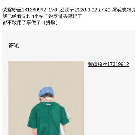
荣耀粉丝181280992
LV6
发表于 2020-9-12 17:41
属地未知
我已经看见过n个帖子说享做丢笔记了
都不敢用了享做了（捂脸）
评论
荣耀粉丝17319912