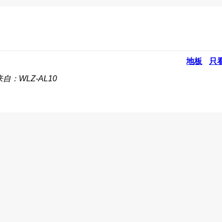
地板
只
来自：WLZ-AL10