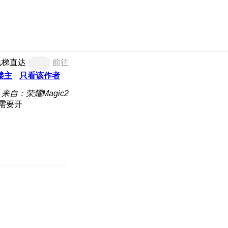
电梯直达
前往
楼主
只看该作者
来自：荣耀Magic2
需要开