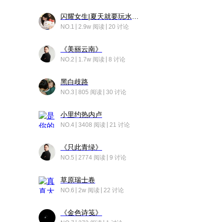
闪耀女生|夏天就要玩水！！
NO.1
2.9w 阅读
20 讨论
《美丽云南》
NO.2
1.7w 阅读
8 讨论
黑白歧路
NO.3
805 阅读
30 讨论
小里约热内卢
NO.4
3408 阅读
21 讨论
《只此青绿》
NO.5
2774 阅读
9 讨论
草原瑞士卷
NO.6
2w 阅读
22 讨论
《金色诗笺》