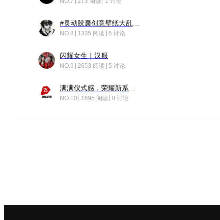
NO.7
273 阅读
1 讨论
#灵动胶囊创意壁纸大乱斗#脑洞不限形式，灵感不分边界，体验追赛的快乐！
NO.8
1335 阅读
5 讨论
闪耀女生｜汉服
NO.9
2653 阅读
5 讨论
满满仪式感，荣耀新系统增加了个升级故事
NO.10
1695 阅读
0 讨论