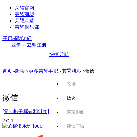
荣耀官网
荣耀商城
荣耀亲选
荣耀俱乐部
开启辅助访问
登录
/
立即注册
快捷导航
首页
首页
»
版块
›
更多荣耀手机
›
其它机型
›
微信
论坛
微信
版块
[复制帖子标题和链接]
荣耀影像
275
1
建议广场