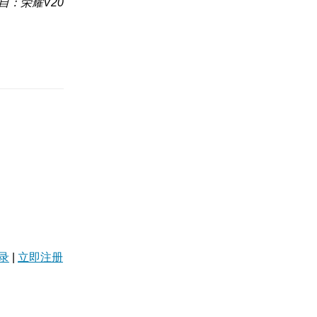
自：荣耀V20
录
|
立即注册