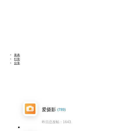
发表
打赏
分享
爱摄影
(789)
昨日总发帖：1643