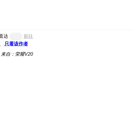
直达
前往
主
只看该作者
来自：荣耀V20