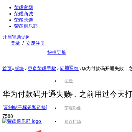
荣耀官网
荣耀商城
荣耀亲选
荣耀俱乐部
开启辅助访问
登录
/
立即注册
快捷导航
首页
首页
»
版块
›
更多荣耀手机
›
问题反馈
›
华为付款码开通失败，
论坛
华为付款码开通失败，之前用过今天
版块
[复制帖子标题和链接]
荣耀影像
758
8
建议广场