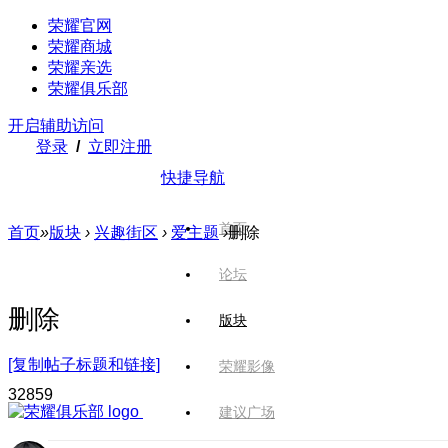
荣耀官网
荣耀商城
荣耀亲选
荣耀俱乐部
开启辅助访问
登录
/
立即注册
快捷导航
首页
首页
»
版块
›
兴趣街区
›
爱主题
›
删除
论坛
删除
版块
[复制帖子标题和链接]
荣耀影像
3285
9
建议广场