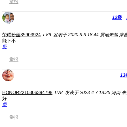
举报
12
楼
荣耀粉丝35903924
LV6
发表于 2020-9-9 18:44
属地未知
来自
能下不
赞
举报
13
HONOR2210306394798
LV8
发表于 2023-4-7 18:25
河南
来
好
赞
举报