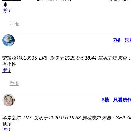
帅
赞
1
举报
7
楼
只
荣耀粉丝818995
LV8
发表于 2020-9-5 18:44
属地未知
来自：
有个性
赞
1
举报
8
楼
只看该
孝素之尔
LV7
发表于 2020-9-5 19:53
属地未知
来自：SEA-A
顶顶
赞
1