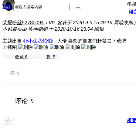
电
搜索
楼
荣耀粉丝92780094
LV9
发表于 2020-9-5 15:49:16
属地未知
本帖最后由 鲁神鹏鹏 于 2020-10-16 23:04 编辑
主题出自
@小生我怕怕ii
大佬 喜欢的朋友们赶紧去下载吧
上截图
收藏
6
赞
5
举报
评论
9
板