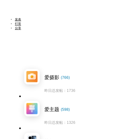
发表
打赏
分享
爱摄影
(766)
昨日总发帖：1736
爱主题
(598)
昨日总发帖：1326