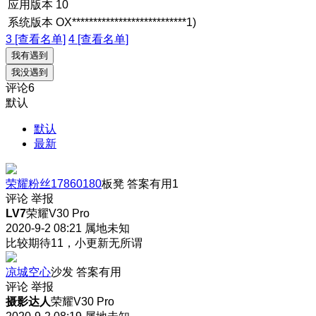
应用版本
10
系统版本
OX***************************1)
3 [查看名单]
4 [查看名单]
我有遇到
我没遇到
评论
6
默认
默认
最新
荣耀粉丝17860180
板凳
答案有用
1
评论
举报
LV7
荣耀V30 Pro
2020-9-2 08:21
属地未知
比较期待11，小更新无所谓
凉城空心
沙发
答案有用
评论
举报
摄影达人
荣耀V30 Pro