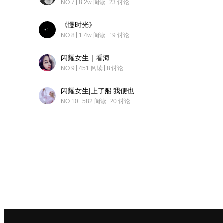
NO.7
8.2w 阅读
23 讨论
《慢时光》
NO.8
1.4w 阅读
19 讨论
闪耀女生｜看海
NO.9
451 阅读
8 讨论
闪耀女生|上了船 我便也成了故事中的人
NO.10
582 阅读
20 讨论