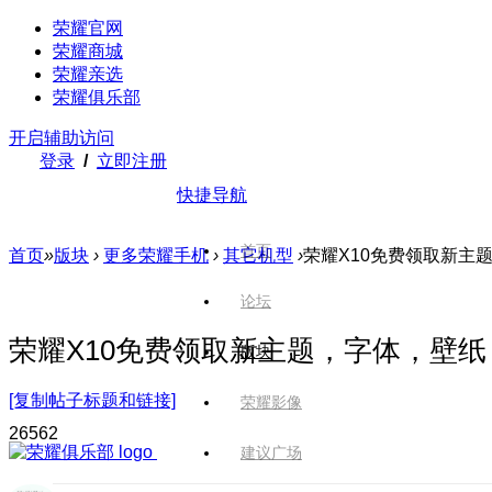
荣耀官网
荣耀商城
荣耀亲选
荣耀俱乐部
开启辅助访问
登录
/
立即注册
快捷导航
首页
首页
»
版块
›
更多荣耀手机
›
其它机型
›
荣耀X10免费领取新主
论坛
荣耀X10免费领取新主题，字体，壁纸
版块
[复制帖子标题和链接]
荣耀影像
2656
2
建议广场