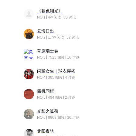
《暮色湖光》
NO.1
4w 阅读
36 讨论
云海日出
NO.2
1.7w 阅读
32 讨论
草原瑞士卷
NO.3
7528 阅读
16 讨论
闪耀女生｜球衣穿搭
NO.4
385 阅读
4 讨论
四机同框
NO.5
494 阅读
2 讨论
光影之孤荷
NO.6
8863 阅读
36 讨论
龙阳夜轨