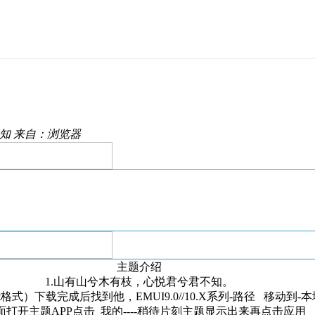
知
来自：浏览器
主题介绍
1.山有山兮木有枝，心悦君兮君不知。
下载完成后找到他，EMUI9.0//10.X系列-路径 移动到-本地--内部
面打开主题APP点击 我的----稍待片刻主题显示出来再点击应用