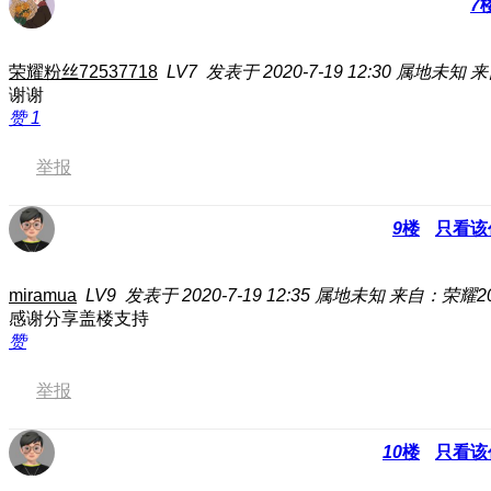
7
荣耀粉丝72537718
LV7
发表于 2020-7-19 12:30
属地未知
来
谢谢
赞
1
举报
9
楼
只看该
miramua
LV9
发表于 2020-7-19 12:35
属地未知
来自：荣耀20 
感谢分享盖楼支持
赞
举报
10
楼
只看该