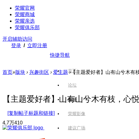
荣耀官网
荣耀商城
荣耀亲选
荣耀俱乐部
开启辅助访问
登录
/
立即注册
快捷导航
首页
首页
»
版块
›
兴趣街区
›
爱主题
›
【主题爱好者】山有山兮木有枝，
论坛
【主题爱好者】山有山兮木有枝，心悦君
版块
[复制帖子标题和链接]
荣耀影像
4.7万
410
建议广场