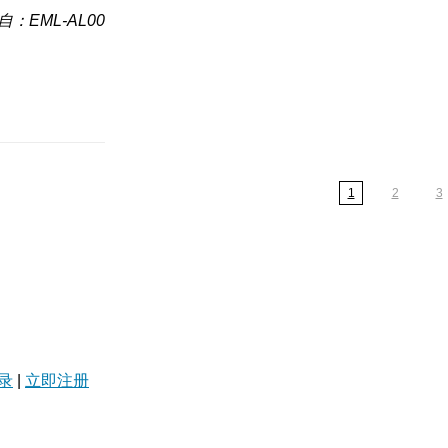
自：EML-AL00
1
2
3
录
|
立即注册