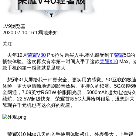
LV9
浏览器
2020-07-10 16:12
属地未知
关注
去年12月
荣耀V30
Pro抢先购买入手,率先感受到了
荣耀
5G的
畅快体验。这次再次有幸第一时间入手了这款
荣耀X10
Max。
款手机的第一感觉就是足够大！
想到5G大屏给我一种更安全、更实用的感觉。5G互联的极
体验、更大更清晰地追剧影音效果、更持久的续航。5G双模6
全网通，7.09英寸RGBW 护眼阳光屏，5000mAh超大电池持
续航、22.5W超级快充。荣耀首款5G大屏给料很足，没想到荣
耀现在千元机也有这么好的配置。
荣耀X10 Max几天的入手使用体验极佳。外表很大，上手很