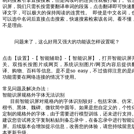
制到搜索引擎直接搜索，但是阅读时的连贯性就被打破了。智
识屏，我们只需长按需要翻译单词的段落，点击翻译即可快速
译文字，可以极大的保持阅读的连贯性。 即使是中文名词，
可以选中名词后直接点击搜索，快速搜索检索该名词。看不懂
不是理由.
问题来了，这么好用又强大的功能该怎样设置呢？
点击【设置】-【 智能辅助】-【 智能识屏】，打开智能识屏
关。双指长按图片或网页，系统识别图片/网页内容后提供
译、购物、百科等信息。是不是so easy，不过值得注意的是
功能需要在网络连接的情况下使用。
常见问题及解决办法：
智能识屏规格外字体无法识别
目前智能识屏对规格内的字体识别较好，包括宋体、仿宋
楷书、黑体、魏碑、微软简中圆等。如果是您自定义的，个性
定制的规格外的字体，由于需要进行模型训练，还未进行支持
建议您尝试将文字复制粘贴到备忘录中，在备忘录中进行智能
屏。后续版本会增加提示信息，改善您的体验，请您持续留意
本更新升级。