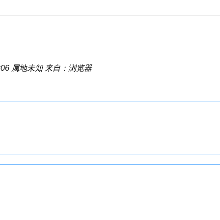
:06
属地未知
来自：浏览器