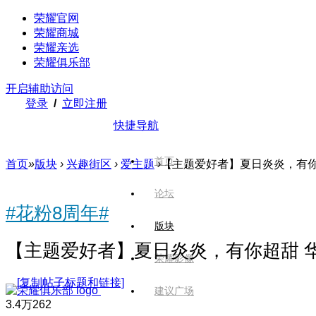
荣耀官网
荣耀商城
荣耀亲选
荣耀俱乐部
开启辅助访问
登录
/
立即注册
快捷导航
首页
首页
»
版块
›
兴趣街区
›
爱主题
›
【主题爱好者】夏日炎炎，有你超
论坛
#花粉8周年#
版块
【主题爱好者】夏日炎炎，有你超甜 华
荣耀影像
[复制帖子标题和链接]
建议广场
3.4万
262