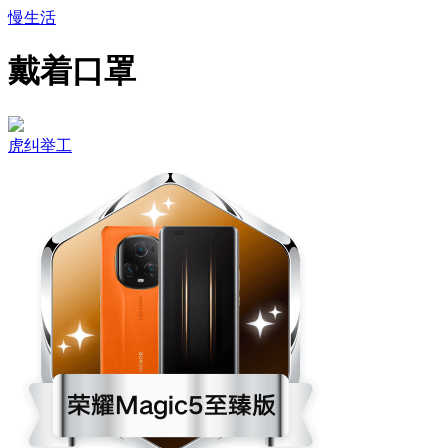
慢生活
戴着口罩
虎纠举工