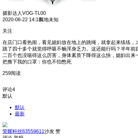
摄影达人
VOG-TL00
2020-06-22 14:18
属地未知
关注
在店门口看热闹，看见媳妇放在地上的跳绳，就拿起来练练，
跳了四十多个就觉得呼吸不畅浑身乏力。这还能行吗？半年前
二百个也没喘得这么厉害，身体素质下降得这么快，媳妇出来
把撸下我的口罩：你也不怕憋死
259阅读
评论
4
默认
默认
最新
荣耀粉丝63559611
沙发
赞
评论
举报