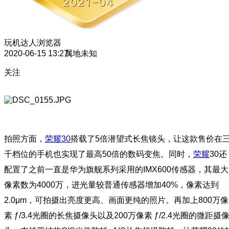
玩机达人
浏览器
2020-06-15 13:27
属地未知
关注
拍照方面，
荣耀30
搭载了5倍潜望式长焦镜头，让这款售价在
千档位的手机也实现了最高50倍的数码变焦。同时，
荣耀
30还
配置了之前一直是华为旗舰系列采用的IMX600传感器，其最大
像素数为4000万，进光量较普通传感器增加40%，像素达到
2.0μm，可拍摄出亮度更高、画面更纯的照片。再加上800万像
素 ƒ/3.4光圈的长焦摄像头以及200万像素 ƒ/2.4光圈的微距摄