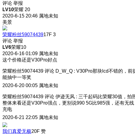
评论
举报
LV10
荣耀 20
2020-6-15 20:46
属地未知
美景
荣耀粉丝59074439
17F
3
评论
举报
LV6
荣耀10
2020-6-16 01:09
属地未知
这个价格还是V30Pro好点
荣耀粉丝59074439
评论
D_W_Q
:
V30Pro那块lcd不错的，前
能抽中一等奖
2020-6-20 00:05
属地未知
荣耀粉丝59074439
评论
伊迹无风
:
三千起码比荣耀30值，拍
整体来看还是V30Pro强点，更别说990 5G比985强，还有无线
充电
2020-6-21 22:05
属地未知
我们真爱无极
20F
赞