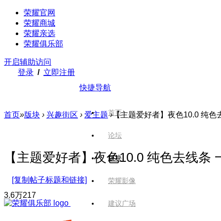
荣耀官网
荣耀商城
荣耀亲选
荣耀俱乐部
开启辅助访问
登录
/
立即注册
快捷导航
首页
首页
»
版块
›
兴趣街区
›
爱主题
›
【主题爱好者】夜色10.0 纯色去
论坛
【主题爱好者】夜色10.0 纯色去线条
版块
[复制帖子标题和链接]
荣耀影像
3.6万
217
建议广场