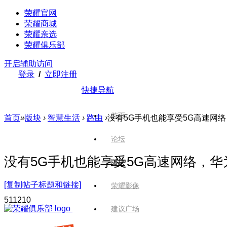
荣耀官网
荣耀商城
荣耀亲选
荣耀俱乐部
开启辅助访问
登录
/
立即注册
快捷导航
首页
首页
»
版块
›
智慧生活
›
路由
›
没有5G手机也能享受5G高速网络，华为
论坛
没有5G手机也能享受5G高速网络，华为5
版块
[复制帖子标题和链接]
荣耀影像
5112
10
建议广场