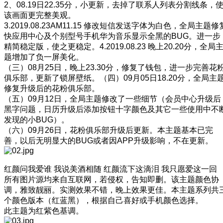
2、08.19日22.35分，小更新，去掉了联系人列表分割线条，
该画面更完整美观。
3.2019.08.23AM11.15 修改短信发送字体为白色，全局主题修
快应用中心及个别型号手机华为音乐显示全黑的BUG。进一步
精简稳定版，使之更稳定。4.2019.08.23 晚上20.20分，全局
题增加了负一屏美化。
（三）08月25日，晚上23.30分，修复了钱包，进一步完善花
俱乐部，更新了锁屏壁纸。（四）09月05日18.20分，全局主
修复升级后的花粉俱乐部。
（五）09月12日，全局主题修改了一些细节（会员中心升级后
黑字问题，日历升级后添加按钮十字颜色及其它一些使用中不
发现的小BUG）。
（六）09月26日，花粉俱乐部升级后更新。本主题基本已完
善，以后无明显大的BUG或者因APP升级影响，不在更新。
红颜问我爱谁 我说美酒相随 红颜流下这滴泪 我只愿爱这一回
所有图片源均来自互联网，若侵权，告知即删。该主题颜色协
调，雅致靓丽。实测效果不错，晚上效果更佳。本主题系列共
个颜色版本（红蓝黑），根据自己喜好或手机颜色选择。
此主题为红紫色基调。