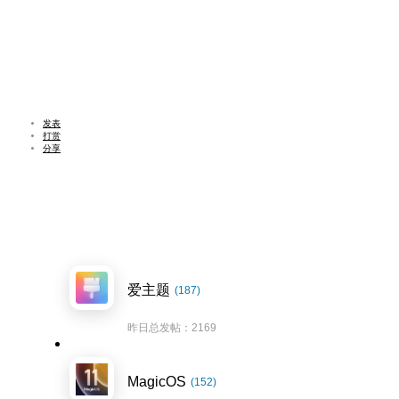
发表
打赏
分享
爱主题
(187)
昨日总发帖：2169
MagicOS
(152)