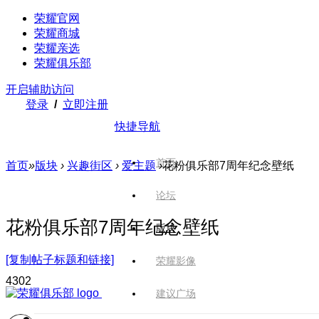
荣耀官网
荣耀商城
荣耀亲选
荣耀俱乐部
开启辅助访问
登录
/
立即注册
快捷导航
首页
首页
»
版块
›
兴趣街区
›
爱主题
›
花粉俱乐部7周年纪念壁纸
论坛
花粉俱乐部7周年纪念壁纸
版块
[复制帖子标题和链接]
荣耀影像
430
2
建议广场