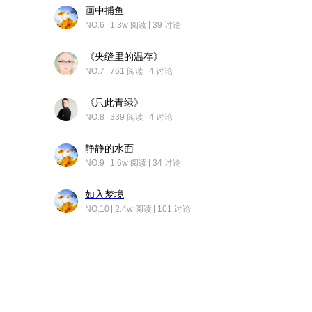
画中捕鱼
NO.6
1.3w 阅读
39 讨论
《夹缝里的温存》
NO.7
761 阅读
4 讨论
《只此青绿》
NO.8
339 阅读
4 讨论
静静的水面
NO.9
1.6w 阅读
34 讨论
如入梦境
NO.10
2.4w 阅读
101 讨论