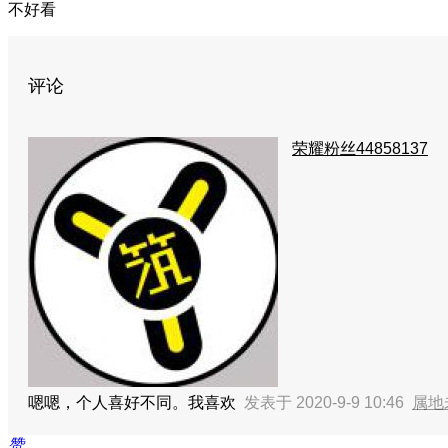
不好看
评论
荣耀粉丝44858137
嗯嗯，个人喜好不同
。我喜欢
发表于 2020-9-9 10:46
属地
赞