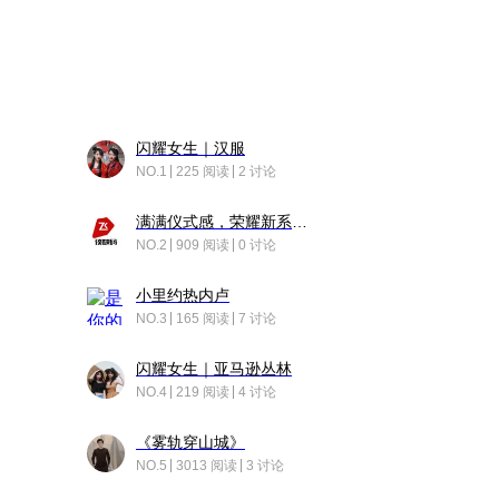
闪耀女生｜汉服
NO.1
225 阅读
2 讨论
满满仪式感，荣耀新系统增加了个升级故事
NO.2
909 阅读
0 讨论
小里约热内卢
NO.3
165 阅读
7 讨论
闪耀女生｜亚马逊丛林
NO.4
219 阅读
4 讨论
《雾轨穿山城》
NO.5
3013 阅读
3 讨论