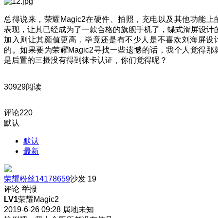
总得说来，荣耀Magic2在硬件、拍照，充电以及其他功能上
表现，让其已经成为了一款合格的旗舰手机了，蝶式滑屏设计
加入则让其颜值更高，毕竟还是有不少人是不喜欢刘海屏设
的。如果要为荣耀Magic2寻找一些遗憾的话，我个人觉得那
是后置的三摄没有得到徕卡认证，你们觉得呢？
30929阅读
评论
220
默认
默认
最新
荣耀粉丝14178659
沙发
19
评论
举报
LV1
荣耀Magic2
2019-6-26 09:28
属地未知