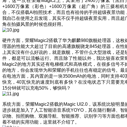
筹，这一次在荣耀Magic2上，其采用了2400万像素（黑白
+1600万像素（彩色）+1600万像素（超广角）的三摄相机
合，不仅搭载AI拍照技术，而且也有祖传的手持超级夜景功能
我自己在使用之后发现，其实不仅手持超级夜景实用，而且超
角在拍摄风景的时候也很好用。
硬件方面，荣耀Magic2搭载了华为麒麟980旗舰处理器，这枚
理器的性能大大超过了目前的高通旗舰骁龙845处理器，在性
上其实没有什么好说的，就是旗舰，不管什么大型游戏，还是
件，都是可以流畅运行。而且除了性能以外，我比较喜欢荣
Magic2的地方其实还有电梯模式和高铁模式，在很多信号不
的地方，你会发现华为和荣耀的手机往往也有稳定的信号。最
在电池方面，其内置的是一块3500mAh的电池，同时支持40
快充，40瓦快充的速度到底有多快？在没电状态下只需要充
15分钟就可以充电50%，够快吗？
系统方面，荣耀Magic2搭载的Magic UI2.0，该系统比较明显
进步就是加入了人工智能语音系统YOYO，其在随行翻译、智
识物、拍照购物、双频导航、智能推荐、识别学习等方面也都
着不错的实用功能，这里就不介绍了。