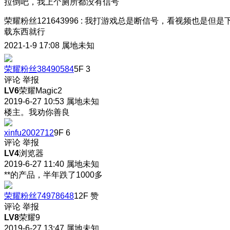
拉倒吧，我上个厕所都没有信号
荣耀粉丝121643996
:
我打游戏总是断信号，看视频也是但是
载东西就行
2021-1-9 17:08
属地未知
荣耀粉丝38490584
5F
3
评论
举报
LV6
荣耀Magic2
2019-6-27 10:53
属地未知
楼主。我劝你善良
xinfu2002712
9F
6
评论
举报
LV4
浏览器
2019-6-27 11:40
属地未知
**的产品，半年跌了1000多
荣耀粉丝74978648
12F
赞
评论
举报
LV8
荣耀9
2019-6-27 13:47
属地未知