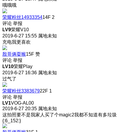
哦哦哦
荣耀粉丝14933354
14F
2
评论
举报
LV9
荣耀V10
2019-6-27 15:55
属地未知
充电我更喜欢
殷哥俩耍猴
15F
赞
评论
举报
LV10
荣耀Play
2019-6-27 16:36
属地未知
过气了
荣耀粉丝3383679
22F
1
评论
举报
LV1
VOG-AL00
2019-6-27 20:35
属地未知
这拍照要不是我家人买了个magic2我都不知道有多垃圾
{:6_152:}