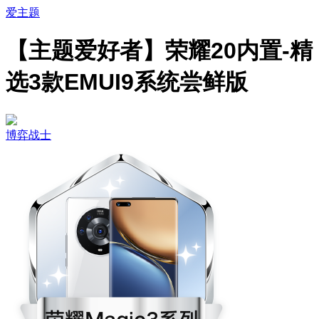
爱主题
【主题爱好者】荣耀20内置-精
选3款EMUI9系统尝鲜版
博弈战士