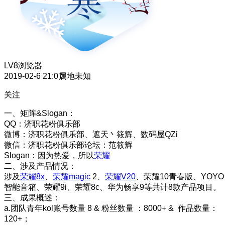
LV8
浏览器
2019-02-6 21:07
属地未知
关注
一、矩阵&Slogan：
QQ：济职花粉俱乐部
微博：济职花粉俱乐部、遮天丶筱辉、数码屋QZi
微信：济职花粉俱乐部论坛：范筱辉
Slogan：因为热爱，所以
荣耀
二、涉及产品情况：
涉及
荣耀8x
、
荣耀magic
2、
荣耀V20
、荣耀10青春版、YOYO
智能音箱、荣耀9i、荣耀8c、华为畅享9等共计8款产品项目。
三、成果概述：
a.团队青年kol账号数量 8 & 粉丝数量 ：8000+ & 作品数量：
120+；