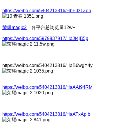
https://weibo.com/5404213816/HbEJz1Zdb
荣耀magic2
：各平台总浏览量12w+
https://weibo.com/5979837917/HaJt4jB5p
https://weibo.com/5404213816/HaB6wgY4y
https://weibo.com/5404213816/HaAAf94RM
https://weibo.com/5404213816/HaATxApIb