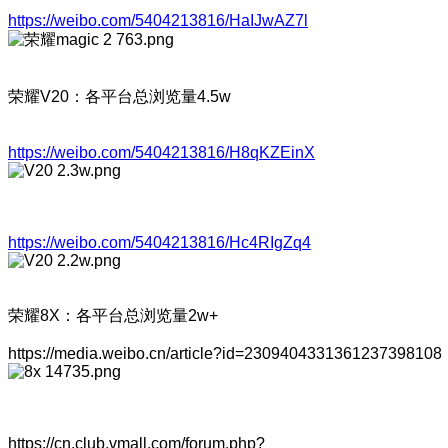
https://weibo.com/5404213816/HaIJwAZ7l
荣耀V20：各平台总浏览量4.5w
https://weibo.com/5404213816/H8qKZEinX
https://weibo.com/5404213816/Hc4RIgZq4
荣耀8X：各平台总浏览量2w+
https://media.weibo.cn/article?id=2309404331361237398108
https://cn.club.vmall.com/forum.php?