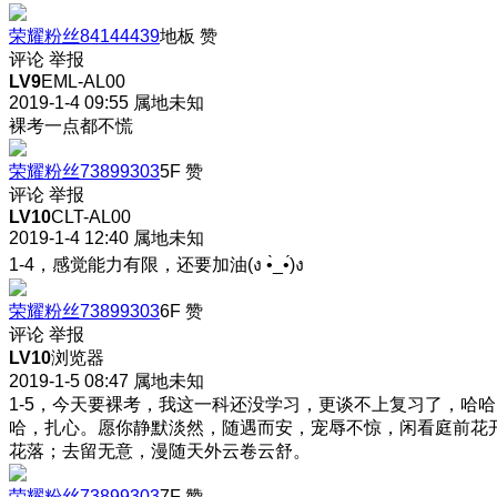
荣耀粉丝84144439
地板
赞
评论
举报
LV9
EML-AL00
2019-1-4 09:55
属地未知
裸考一点都不慌
荣耀粉丝73899303
5F
赞
评论
举报
LV10
CLT-AL00
2019-1-4 12:40
属地未知
1-4，感觉能力有限，还要加油(ง •̀_•́)ง
荣耀粉丝73899303
6F
赞
评论
举报
LV10
浏览器
2019-1-5 08:47
属地未知
1-5，今天要裸考，我这一科还没学习，更谈不上复习了，哈哈
哈，扎心。愿你静默淡然，随遇而安，宠辱不惊，闲看庭前花
花落；去留无意，漫随天外云卷云舒。
荣耀粉丝73899303
7F
赞