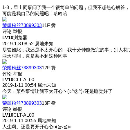
1-8，早上同事问了我一个很简单的问题，但我不想热心解答，
可能是我自己的问题吧，哈哈哈
荣耀粉丝73899303
11F
赞
评论
举报
LV10
浏览器
2019-1-8 08:52
属地未知
尽管如此，我还是不太开心的，我十分钟能做完的事，别人花
两天时间，真是惹不起这种同事
荣耀粉丝73899303
12F
赞
评论
举报
LV10
CLT-AL00
2019-1-11 00:54
属地未知
今天，某些事情让我不太开心ヽ(○^㉨^)ﾉ还是睡觉好了
荣耀粉丝73899303
13F
赞
评论
举报
LV10
CLT-AL00
2019-1-11 00:55
属地未知
人生啊。还是要开开心心o(≧v≦)o