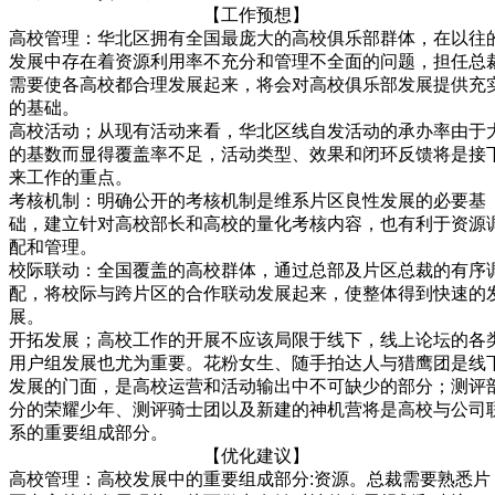
【工作预想】
高校管理：华北区拥有全国最庞大的高校俱乐部群体，在以往
发展中存在着资源利用率不充分和管理不全面的问题，担任总
需要使各高校都合理发展起来，将会对高校俱乐部发展提供充
的基础。
高校活动；从现有活动来看，华北区线自发活动的承办率由于
的基数而显得覆盖率不足，活动类型、效果和闭环反馈将是接
来工作的重点。
考核机制：明确公开的考核机制是维系片区良性发展的必要基
础，建立针对高校部长和高校的量化考核内容，也有利于资源
配和管理。
校际联动：全国覆盖的高校群体，通过总部及片区总裁的有序
配，将校际与跨片区的合作联动发展起来，使整体得到快速的
展。
开拓发展；高校工作的开展不应该局限于线下，线上论坛的各
用户组发展也尤为重要。花粉女生、随手拍达人与猎鹰团是线
发展的门面，是高校运营和活动输出中不可缺少的部分；测评
分的荣耀少年、测评骑士团以及新建的神机营将是高校与公司
系的重要组成部分。
【优化建议】
高校管理：高校发展中的重要组成部分:资源。总裁需要熟悉片