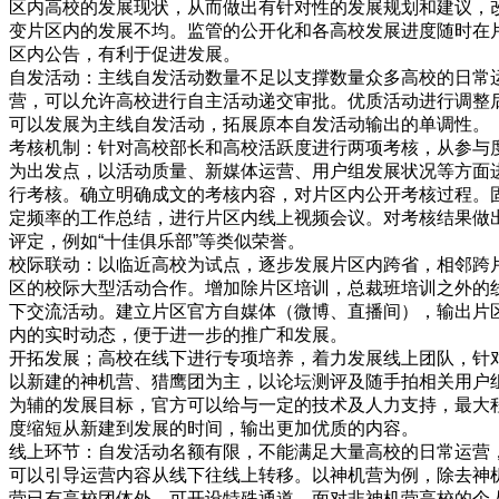
区内高校的发展现状，从而做出有针对性的发展规划和建议，
变片区内的发展不均。监管的公开化和各高校发展进度随时在
区内公告，有利于促进发展。
自发活动：主线自发活动数量不足以支撑数量众多高校的日常
营，可以允许高校进行自主活动递交审批。优质活动进行调整
可以发展为主线自发活动，拓展原本自发活动输出的单调性。
考核机制：针对高校部长和高校活跃度进行两项考核，从参与
为出发点，以活动质量、新媒体运营、用户组发展状况等方面
行考核。确立明确成文的考核内容，对片区内公开考核过程。
定频率的工作总结，进行片区内线上视频会议。对考核结果做
评定，例如“十佳俱乐部”等类似荣誉。
校际联动：以临近高校为试点，逐步发展片区内跨省，相邻跨
区的校际大型活动合作。增加除片区培训，总裁班培训之外的
下交流活动。建立片区官方自媒体（微博、直播间），输出片
内的实时动态，便于进一步的推广和发展。
开拓发展；高校在线下进行专项培养，着力发展线上团队，针
以新建的神机营、猎鹰团为主，以论坛测评及随手拍相关用户
为辅的发展目标，官方可以给与一定的技术及人力支持，最大
度缩短从新建到发展的时间，输出更加优质的内容。
线上环节：自发活动名额有限，不能满足大量高校的日常运营
可以引导运营内容从线下往线上转移。以神机营为例，除去神
营已有高校团体外，可开设特殊通道，面对非神机营高校的个