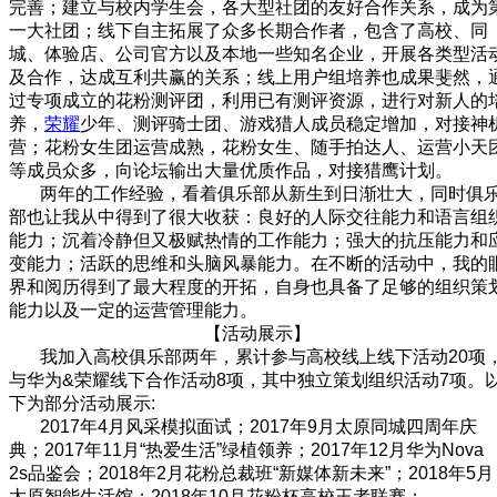
完善；建立与校内学生会，各大型社团的友好合作关系，成为
一大社团；线下自主拓展了众多长期合作者，包含了高校、同
城、体验店、公司官方以及本地一些知名企业，开展各类型活
及合作，达成互利共赢的关系；线上用户组培养也成果斐然，
过专项成立的花粉测评团，利用已有测评资源，进行对新人的
养，
荣耀
少年、测评骑士团、游戏猎人成员稳定增加，对接神
营；花粉女生团运营成熟，花粉女生、随手拍达人、运营小天
等成员众多，向论坛输出大量优质作品，对接猎鹰计划。
两年的工作经验，看着俱乐部从新生到日渐壮大，同时俱
部也让我从中得到了很大收获：良好的人际交往能力和语言组
能力；沉着冷静但又极赋热情的工作能力；强大的抗压能力和
变能力；活跃的思维和头脑风暴能力。在不断的活动中，我的
界和阅历得到了最大程度的开拓，自身也具备了足够的组织策
能力以及一定的运营管理能力。
【活动展示】
我加入高校俱乐部两年，累计参与高校线上线下活动20项
与华为&荣耀线下合作活动8项，其中独立策划组织活动7项。
下为部分活动展示:
2017年4月风采模拟面试；2017年9月太原同城四周年庆
典；2017年11月“热爱生活”绿植领养；2017年12月华为Nova
2s品鉴会；2018年2月花粉总裁班“新媒体新未来”；2018年5月
太原智能生活馆；2018年10月花粉杯高校王者联赛：