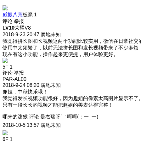
威振八荒
板凳
1
评论
举报
LV10
荣耀V8
2018-9-23 20:47
属地未知
我觉得拼长图和长视频这两个功能比较实用，微信在日常社交
使用中太频繁了，以前无法拼长图和发长视频带来了不少麻烦
现在有这小功能，操作起来更便捷，用户体验更好。
5F
1
评论
举报
PAR-AL00
2018-9-24 08:20
属地未知
趣姐，中秋快乐哦！
我觉得发长视频功能很好，因为趣姐的像素太高图片显示不了
只有一段长长的视频才能把趣姐的美表达得完整！
哪来的泼猴
评论
是杰瑞呀1
:
呵呵(；一_一)
2018-10-5 13:57
属地未知
6F
1