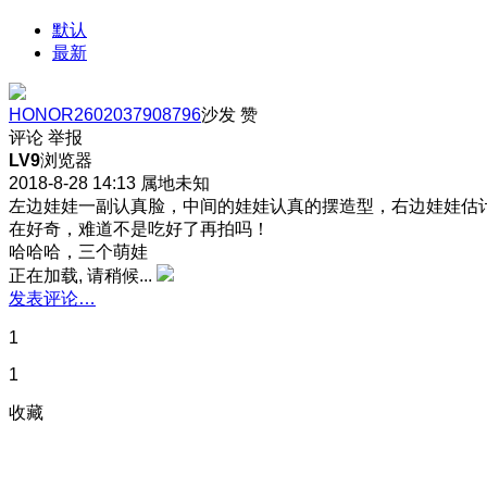
默认
最新
HONOR2602037908796
沙发
赞
评论
举报
LV9
浏览器
2018-8-28 14:13
属地未知
左边娃娃一副认真脸，中间的娃娃认真的摆造型，右边娃娃估
在好奇，难道不是吃好了再拍吗！
哈哈哈，三个萌娃
正在加载, 请稍候...
发表评论…
1
1
收藏