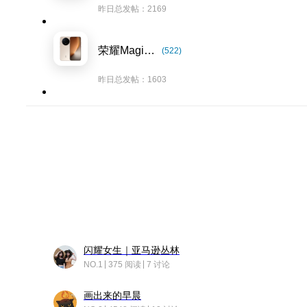
昨日总发帖：2169
荣耀Magic8系列
(522)
昨日总发帖：1603
闪耀女生｜亚马逊丛林
NO.1
375 阅读
7 讨论
画出来的早晨