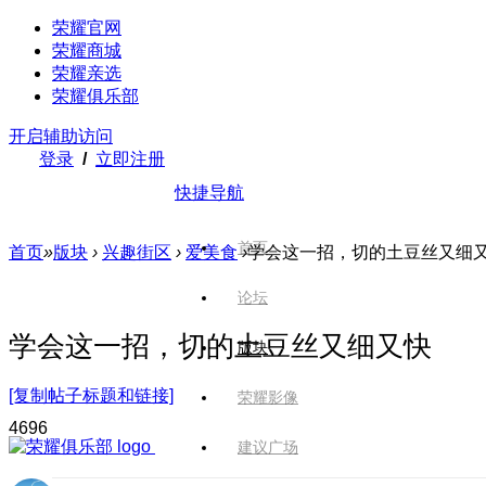
荣耀官网
荣耀商城
荣耀亲选
荣耀俱乐部
开启辅助访问
登录
/
立即注册
快捷导航
首页
首页
»
版块
›
兴趣街区
›
爱美食
›
学会这一招，切的土豆丝又细
论坛
学会这一招，切的土豆丝又细又快
版块
[复制帖子标题和链接]
荣耀影像
469
6
建议广场