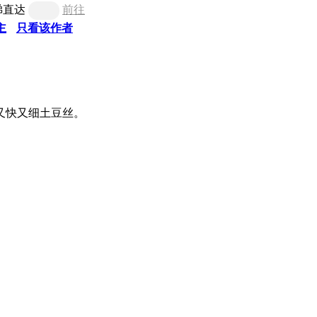
梯直达
前往
主
只看该作者
又快又细土豆丝。