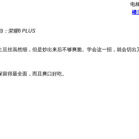
电
楼
自：荣耀6 PLUS
土豆丝虽然细，但是炒出来后不够爽脆。学会这一招，就会切出
保留得最全面，而且爽口好吃。