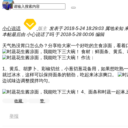
搜索
小心说话
版主
发表于 2018-5-24 18:29:03
属地未知
来
本帖最后由 小心说话了吗 于 2018-5-28 00:06 编辑
天气热没胃口怎么办？分享给大家一个好吃的主食凉面，看着
食材：鲜面条、黄瓜、
作法：
1、黄瓜、胡萝卜、彩椒切丝，小葱切葱花备用，如果想吃熟
就过冰水，这样可以保持面条的韧劲，吃起来冰凉爽口。
边试味边调整搅拌均匀。
4、面条和时蔬一起淋
收藏
赞
举报