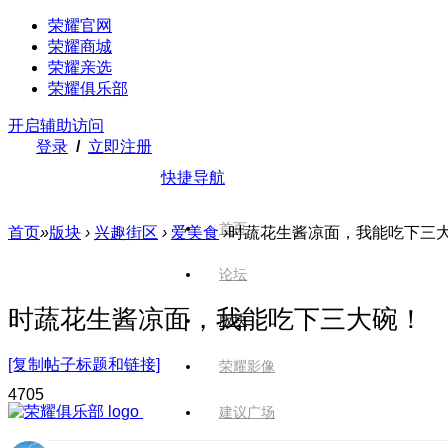
荣耀官网
荣耀商城
荣耀亲选
荣耀俱乐部
开启辅助访问
登录
/
立即注册
快捷导航
首页
首页
»
版块
›
兴趣街区
›
爱美食
›
时蔬花生酱凉面，我能吃下三
论坛
时蔬花生酱凉面，我能吃下三大碗！
版块
[复制帖子标题和链接]
荣耀影像
470
5
建议广场