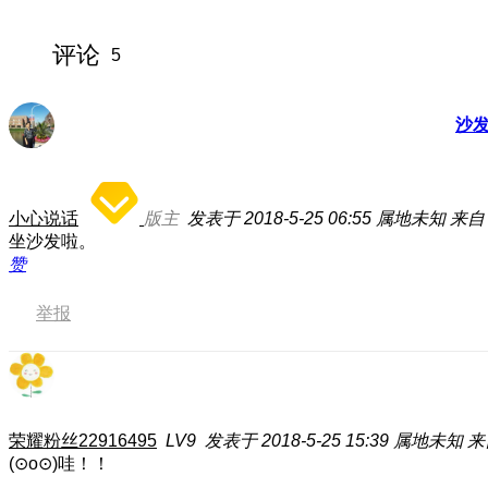
评论
5
沙
小心说话
版主
发表于 2018-5-25 06:55
属地未知
来自
坐沙发啦。
赞
举报
荣耀粉丝22916495
LV9
发表于 2018-5-25 15:39
属地未知
来
(⊙o⊙)哇！！