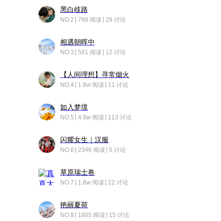
黑白歧路
NO.2
766 阅读
29 讨论
相遇朝晖中
NO.3
581 阅读
12 讨论
【人间理想】寻常烟火
NO.4
1.8w 阅读
11 讨论
如入梦境
NO.5
4.9w 阅读
113 讨论
闪耀女生｜汉服
NO.6
2346 阅读
5 讨论
草原瑞士卷
NO.7
1.8w 阅读
22 讨论
艳丽夏荷
NO.8
1805 阅读
15 讨论