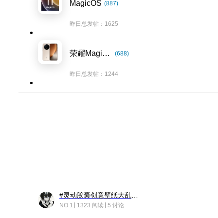
MagicOS
(887)
昨日总发帖：1625
荣耀Magic8系列
(688)
昨日总发帖：1244
#灵动胶囊创意壁纸大乱斗#脑洞不限形式，灵感不分边界，体验追赛的快乐！
NO.1
1323 阅读
5 讨论