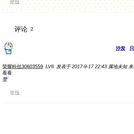
举报
评论
2
沙发
荣耀粉丝30603559
LV6
发表于 2017-9-17 22:43
属地未知
来
看看
赞
举报