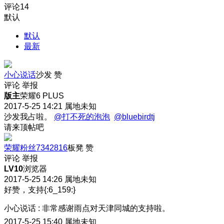
评论
14
默认
默认
最新
小心说话
沙发
赞
评论
举报
版主
荣耀6 PLUS
2017-5-25 14:21
属地未知
沙发我占啦。
@打不死的泡泡
@bluebirdtj
请来顶帖吧
荣耀粉丝7342816
板凳
赞
评论
举报
LV10
浏览器
2017-5-25 14:26
属地未知
好赞，支持{:6_159:}
小心说话
:
非常感谢雨点对天津同城的支持啦。
2017-5-25 15:40
属地未知