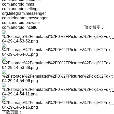
com.android.mms
com.android.settings
org.telegram.messenger
com.telegram.messenger
com.android.browser
com.android.incallui 预览截图：
下载页面：