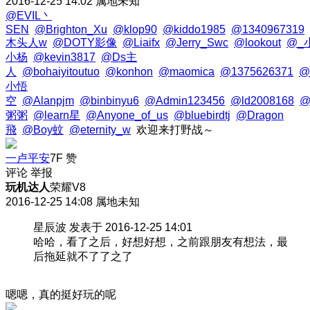
2016-12-25 14:02
属地未知
@EVIL丶
SEN
@Brighton_Xu
@klop90
@kiddo1985
@1340967319
木头人w
@DOTY影像
@Liaifx
@Jerry_Swc
@lookout
@_
小杨
@kevin3817
@Ds主
人
@bohaiyitoutuo
@konhon
@maomica
@1375626371
@
小悟
空
@Alanpjm
@binbinyu6
@Admin123456
@ld2008168
@
粥粥
@learn星
@Anyone_of_us
@bluebirdtj
@Dragon
飛
@Boy蚊
@eternity_w
欢迎来打野战～
一卢平安
7F
赞
评论
举报
玩机达人
荣耀V8
2016-12-25 14:08
属地未知
星辰波 发表于 2016-12-25 14:01
哈哈，看了之后，好想好想，之前跟朋友有想法，最
后拖延就不了了之了
嗯嗯，真的挺好玩的呢