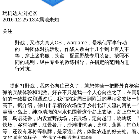
玩机达人
浏览器
2016-12-25 13:41
属地未知
关注
野战，又称为真人CS，wargame，是模似军事行动
的一种团体对抗活动。作战人数由十几个到上百人不
等，穿上迷彩服，头盔，配置野战专用装备。按照不
同的规则，经由专业的教练指导，在指定的范围内进
行对抗。
提起打野战，我内心向往已久了，就想体验一把野外真枪实
弹的实战体验和刺激。好在不只是我一个人心向往之了，在同
们的一致提议和通过后，我们约定周日到附近的早稻谷农场一
高下。据介绍，佛山市早稻谷农场位于乡村北江支流内河的一
美丽小岛上，纯净清澈的河水包围着这个岛上农场，岛上空气
新，鸟语花香，内设置野战场，拓展场，定向越野，烧烤场，
炊场，乡村酒吧，江景餐厅，沙滩排球场，桌球，蕉园，钓鱼
等，还设有麻将等棋牌，是亲近自然，体验农趣的好去处。看
来好腻害的样子，充满了无限遐想和期待。