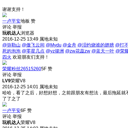
谢谢支持！
一卢平安
地板
赞
评论
举报
玩机达人
浏览器
2016-12-25 13:49
属地未知
@弥勒山
@傲飞云间
@Mydu
@金舟
@泪灼烧谁的翅膀
@打
死的泡泡
@零星几点
@yz揚洲
@zw花蕊zw
@蓝天一叶
@荣
四火
欢迎朋友们支持！
荣耀粉丝26515260
5F
赞
评论
举报
LV9
荣耀V8
2016-12-25 14:01
属地未知
哈哈，看了之后，好想好想，之前跟朋友有想法，最后拖延就
了了之了
一卢平安
6F
赞
评论
举报
玩机达人
荣耀V8