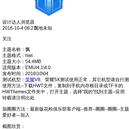
设计达人
浏览器
2016-10-4 06:27
属地未知
关注
主题名称：飘
主题格式：hwt
主题大小：54.4MB
适用版本：EMUI4.1\4.0
发布时间：2016\10\04
测试机型：
荣耀
V8、荣耀5X测试使用正常，其它机型请自行测
使用方法--下载HWT文件，复制到手机内存根目录或TF卡的
HWThemes文件夹中，打开主题，选择“我的”找到主题--应用
转载请注明出处
加圈圈方法：最新版花粉俱乐部客户端--推荐--圈圈--圈圈--主题
爱好者---加入
截图欣赏：