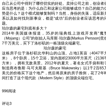
自己从公司中得到了哪些切实的好处。卖掉公司之前，创业者
应当思考的是：为什么自己和这家公司能够成功？自己的能力
势是什么？这个模式能够复制吗？当然，身份的失落，适应新
系以及如何找到新事业，都是“成功”后的创业者应该思考的
题。
珀尔森的豪宅到底有多大？
2014年美国媒体报道，35岁的瑞典线上游戏开发商“魔
（Mojang）公司”的创始人马库斯·珀尔森(Markus Persson)竞
7千万美元，买下了洛杉矶的一栋顶级尖端豪宅。
珀尔森的豪宅
这栋房子位于洛杉矶比华利山的山顶。占地1英亩（4047平
米），8个卧房，15个卫浴，室内面积23000平方英尺（2136
方米），拥有无敌美景。2012年的夏天，著名女式手袋和鞋
制造商布鲁斯·马可夫斯基（Bruce Makowsky）以1千2百65
美元的价格买下这个地产，然后将原来的房子推倒，花了2年
间打造了这个现代款（Modern Style）的顶级尖端住宅。
996阅读
评论
3