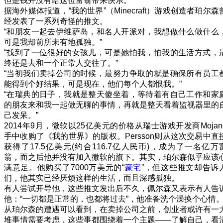
但是钱并没有给这位富翁带来快乐。
据海外媒体报道，“我的世界”（Minecraft）游戏创造者珀尔森
经发表了一系列奇怪的推文。
“和朋友一起去伊维萨岛，和名人开派对，我想做什么做什么
可是我却前所未有地孤独。”
“找到了一位很好的女孩儿，可是她怕我，怕我的生活方式，
终还是去和一个正常人交往了。”
“当初我们卖掉公司的时候，最努力争取的就是确保所有员工
能得到个好结果，可是现在，他们每个人都恨我。”
“在瑞典的日子，我就是整天傻坐着，等待着有自己工作和家
的朋友来和我一起做无聊的事情，再就是整天看着监视器里的
己发呆。”
2014年9月，微软以25亿美元的价格从瑞士游戏开发商Mojan
手中收购了《我的世界》的版权。Persson则从这次交易中直
获得了17.5亿美元(约合116.7亿人民币)，成为了一名亿万
翁，而之后他并没有加入微软的旗下。其实，珀尔森似乎应该
满意足。他购买了7000万美元的“
豪宅
”，但这些推文却告诉
们，他其实已经厌烦这样的生活，而且深感孤独。
有人尝试开导他，这些推文发出后不久，佩尔森又表示有人告
他：“一切都是正常的，也都将过去”，他准备洗个澡换个心情
从珀尔森的遭遇可以看到，在卖掉公司之前，创业者或许有一
堆事情需要考虑，这些事都围绕着一个主题——了解自己，看