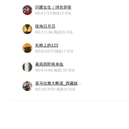
闪耀女生｜球衣穿搭
NO.6
713 阅读
5 讨论
珠海日月贝
NO.7
1.3w 阅读
6 讨论
长椅上的123
NO.8
6275 阅读
7 讨论
暴风雨即将来临
NO.9
4.6w 阅读
10 讨论
喜马拉雅大断崖_西藏旅行日记
NO.10
4792 阅读
6 讨论