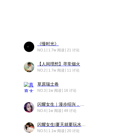
《慢时光》
NO.1
1.7w 阅读
21 讨论
【人间理想】寻常烟火
NO.2
1.7w 阅读
11 讨论
草原瑞士卷
NO.3
1w 阅读
16 讨论
闪耀女生｜漫步绍兴，寻找藏在老街的江南温柔
NO.4
1w 阅读
49 讨论
闪耀女生|夏天就要玩水！！
NO.5
1.1w 阅读
20 讨论