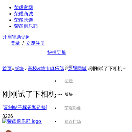
荣耀官网
荣耀商城
荣耀亲选
荣耀俱乐部
开启辅助访问
登录
/
立即注册
快捷导航
首页
首页
»
版块
›
高校&城市俱乐部
›
荣耀同城
›
刚刚试了下相机～
论坛
刚刚试了下相机～
版块
[复制帖子标题和链接]
荣耀影像
822
6
建议广场