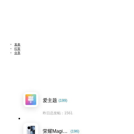
发表
打赏
分享
爱主题
(199)
昨日总发帖：1561
荣耀Magic7系列
(196)