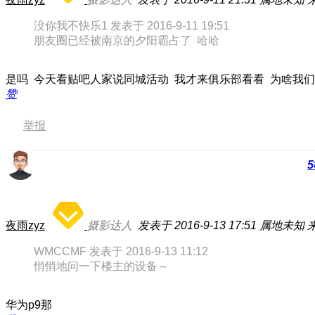
没你我不快乐1 发表于 2016-9-11 19:51
朋友圈已经被南京的夕阳霸占了 哈哈
是吗 今天看贴吧人家说同城活动 我才来俱乐部看看 为啥我
赞
举报
5
夜雨zyz
摄影达人
发表于 2016-9-13 17:51
属地未知
WMCCMF 发表于 2016-9-13 11:12
悄悄地问一下楼主的设备～
华为p9那