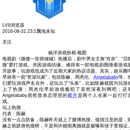
LV9
浏览器
2016-08-31 23:17
属地未知
关注
杨洋游戏扮相 截图
电视剧《微微一笑很倾城》热播后，剧中男女主角“肖奈”、“贝
微”爱打游戏、并因游戏结缘。难得有一部电视剧围绕着游戏
开故事，玩游戏也成为了近期大家的热议话题。其实，娱乐圈
早就有一批“资深玩家”，包括陈赫、周杰伦、
Angelababy
等。
们爱玩游戏声名在外，还玩出了“头条”，比如陈赫就因为玩游
上了热搜；周杰伦早前游戏瘾犯了居然深夜到网吧；还
Angelababy居然曾表态理想的
蜜月
是两个人在家一起打打
戏。
玩上热搜
代表：陈赫
没有一点点防备，陈赫昨天就上了微博热搜。值得注意的是，
赫之前跻身热搜榜，不是和许婧闹离婚就是被曝和张子萱领证