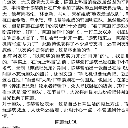
而这次，无关感情无关事业，陈赫上热搜的缘故居然因为打
游。事情源于陈赫前日在广州参加了某网游五周年庆典活动。
天，他与周杰伦、林更新、马可、朱桢组成“地表最强战队”，
抗由金希澈、李承铉、李弘基等组成的韩国明星队。虽然最终
败，但是陈赫在游戏中的表现却十分圈粉，“看了陈赫打游戏
断路转粉，好帅”，“陈赫操作牛的起飞，一打二反双杀，明星
面算是很厉害了，有机会想一起来一把。”游戏结束后，陈赫
微博写道“尽力了”，此微博也获得了不少点赞支持，还有网友
慰他，“队友菜不是你的错，这是林更新的锅。”
更有网友称，“以陈赫的游戏实力来演‘肖奈’的话，我是
的。”事实上，在“玩上热搜”之前，陈赫爱打游戏已经在圈中小
名气。录制《奔跑吧兄弟》期间，陈赫曾晒出一张自己在等飞
间隙不忘玩游戏的照片，还附文道：“等飞机也要玩两把。就
这么任性！”而当时“大黑牛”李晨则在一旁围观。也因此，在第
季《奔跑吧兄弟》继承者特辑中，众人寻找卧底的线索，其中
提示就是“爱打游戏”，在节目中，大家得到提示后纷纷把怀疑
目光投向了陈赫。
对于游戏，陈赫曾经表示，这是自己日常生活的减压方法，“
玩游戏减压，人既然还活着，那就开心一点，不管遇到什么
情。”
陈赫玩LOL
玩到网吧