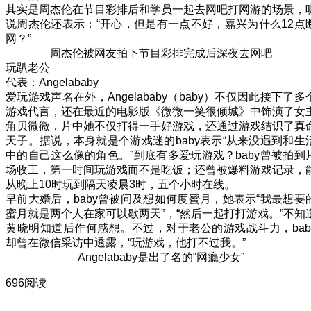
其实是周杰伦在节目彩排后和学员一起去网吧打网游的场景，
说周杰伦还表示：“开心，但是有一点不好，嘉兴为什么12点
网？”
周杰伦被网友拍下节目彩排完成后深夜去网吧
玩趴老公
代表：Angelababy
爱玩游戏声名在外，Angelababy（baby）不仅因此接下了多
游戏代言，还在最近的电影版《微微一笑很倾城》中饰演了女
角贝微微，片中她不仅打得一手好游戏，还通过游戏结识了真
天子。据说，本身就是个游戏迷的baby表示“从来没遇到和生
中的自己这么像的角色。”到底有多爱玩游戏？baby曾被拍到
场收工，第一时间玩游戏而不是吃饭；还曾被爆料游戏记录，
从晚上10时玩到隔天凌晨3时，五个小时在线。
早前大婚后，baby曾被问及想如何度蜜月，她表示“我最想要
蜜月就是两个人在家可以歇两天”，“然后一起打打游戏。”不知
黄晓明知道后作何感想。不过，对于老公的游戏战斗力，bab
却曾在微信采访中透露，“玩游戏，他打不过我。”
Angelababy是出了名的“网瘾少女”
696阅读