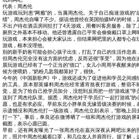
代表：周杰伦
玩游戏玩到患“网瘾”的，当属周杰伦。关于自己痴迷游戏的“
绩”，周杰伦自曝了不少。据说他曾经在英国拍摄MV的时候，
不出户待在酒店房间狂打了4天游戏，用餐叫客房服务，除了
厕所之外基本不移动。他还曾透露自己平常会偷偷戴口罩上网
玩游戏，本来担心会被大家认出，但结果网吧里的人都专心在
游戏，根本没理他。
别的新手奶爸可能会担心孩子出生，打乱了自己的生活作息表
但周杰伦完全没有这方面的忧虑，反而还很“享受”，因为他在
晨玩游戏已经有了一个正当的“借口”，女儿小周周半夜醒来的
候方便喂奶，“奶粉几匙我都算好了，很快。”
今年的《中国新歌声》中，游戏还成为了促进他和学员之间感
的工具。原本那英爆料周杰伦经常通宵熬夜打游戏，整宿不
觉，是为了给自己抢学员加分，没想到反而把一些“游戏迷”学
送到了周杰伦队里。据悉，周杰伦对于学员们“一起打游戏”的
愿，也是有求必应。早前东北小胖单良无缘晋级决赛的时候，
示遗憾没和周杰伦打一场游戏，周杰伦立刻表示，“那晚上回
打一下”。事后，单良还在微博晒了一组和周杰伦打游戏的屏
截图，表示心愿已圆。
早前，还有网友曝光了一张周杰伦在嘉兴深夜从网吧出来的
片，照片中周杰伦戴着口罩，和几位友人并肩而行。据了解，