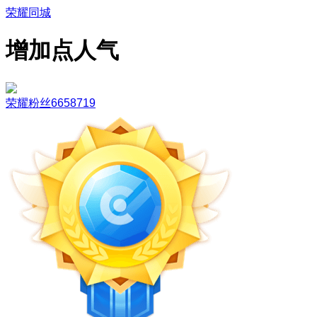
荣耀同城
增加点人气
荣耀粉丝6658719