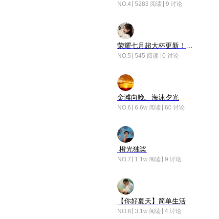
NO.4
5283 阅读
9 讨论
荣耀七月超大杯更新！后台堆叠动画太丝滑！
NO.5
545 阅读
0 讨论
金滩向晚、海沐夕光
NO.6
6.6w 阅读
60 讨论
橙光独桨
NO.7
1.1w 阅读
9 讨论
【你好夏天】简单生活
NO.8
3.1w 阅读
4 讨论