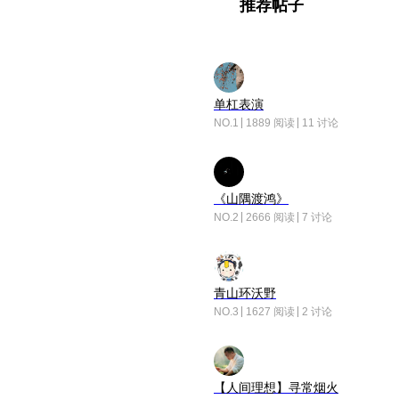
推荐帖子
单杠表演
NO.1
1889 阅读
11 讨论
《山隅渡鸿》
NO.2
2666 阅读
7 讨论
青山环沃野
NO.3
1627 阅读
2 讨论
【人间理想】寻常烟火