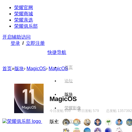
荣耀官网
荣耀商城
荣耀亲选
荣耀俱乐部
开启辅助访问
登录
/
立即注册
快捷导航
首页
首页
»
版块
›
MagicOS
›
MagicOS
论坛
版块
MagicOS
荣耀影像
今日发帖 939
昨日发帖 579
总发帖 1357392
版主
建议广场