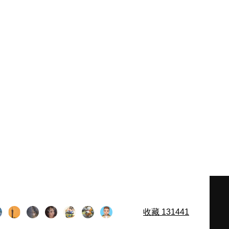
收藏
131441