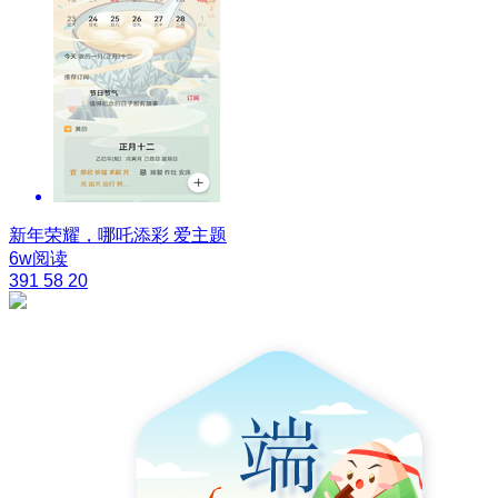
新年荣耀，哪吒添彩
爱主题
6w阅读
391
58
20