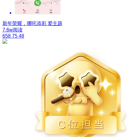
新年荣耀，哪吒添彩
爱主题
7.6w阅读
658
75
48