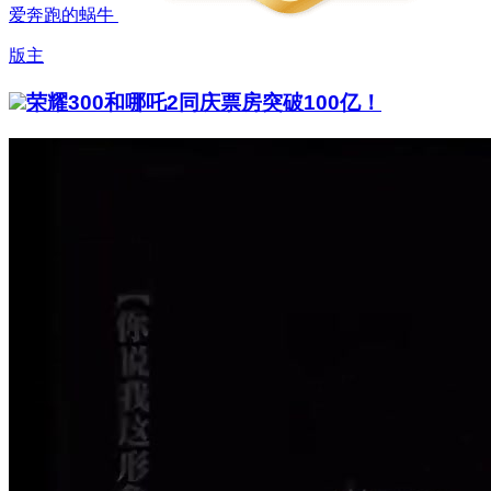
爱奔跑的蜗牛
版主
荣耀300和哪吒2同庆票房突破100亿！