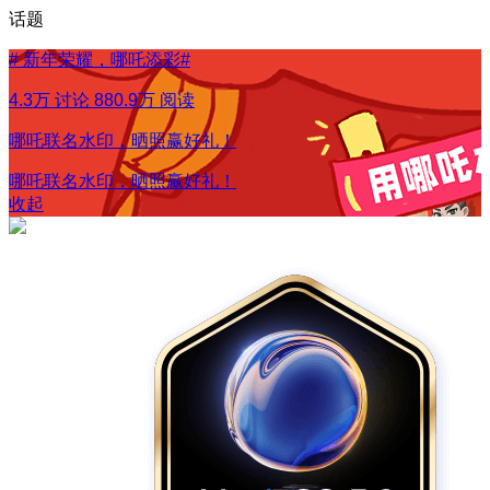
话题
#
新年荣耀，哪吒添彩
#
4.3万 讨论
880.9万 阅读
哪吒联名水印，晒照赢好礼！
哪吒联名水印，晒照赢好礼！
收起