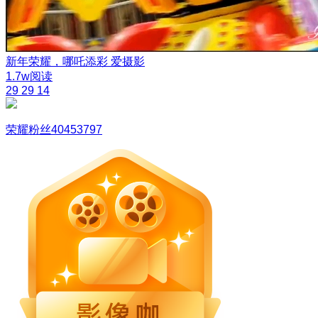
新年荣耀，哪吒添彩
爱摄影
1.7w阅读
29
29
14
荣耀粉丝40453797