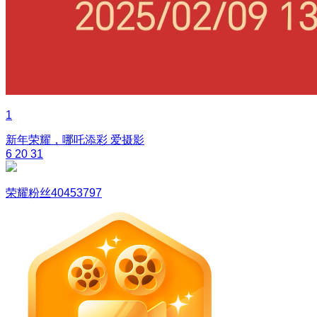
1
新年荣耀，哪吒添彩
爱摄影
6
20
31
荣耀粉丝40453797