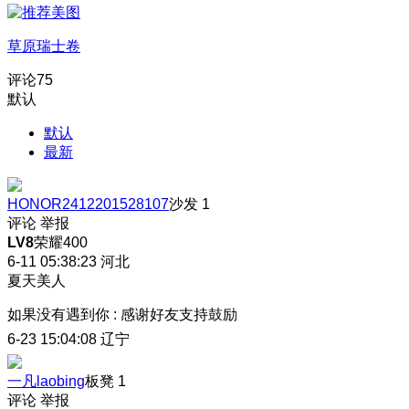
草原瑞士卷
评论
75
默认
默认
最新
HONOR2412201528107
沙发
1
评论
举报
LV8
荣耀400
6-11 05:38:23
河北
夏天美人
如果没有遇到你
:
感谢好友支持鼓励
6-23 15:04:08
辽宁
一凡laobing
板凳
1
评论
举报