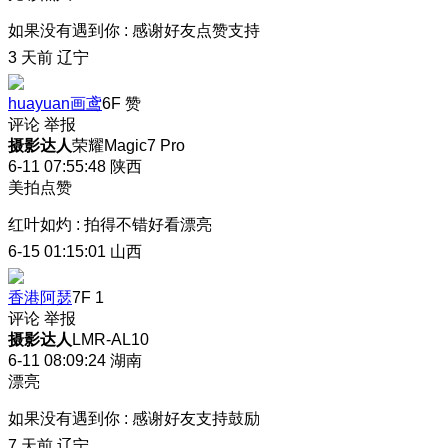
如果没有遇到你
:
感谢好友点赞支持
3 天前
辽宁
huayuan画鸢
6F
赞
评论
举报
摄影达人
荣耀Magic7 Pro
6-11 07:55:48
陕西
美拍点赞
红叶如灼
:
拍得不错好看漂亮
6-15 01:15:01
山西
香港阿瑟
7F
1
评论
举报
摄影达人
LMR-AL10
6-11 08:09:24
湖南
漂亮
如果没有遇到你
:
感谢好友支持鼓励
7 天前
辽宁