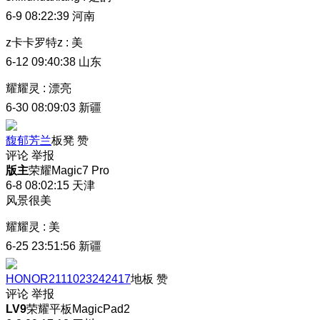
6-9 08:22:39
河南
z卡卡罗特z
:
美
6-12 09:40:38
山东
耀耀灵
:
漂亮
6-30 08:09:03
新疆
馥郁芳兰
板凳
赞
评论
举报
版主
荣耀Magic7 Pro
6-8 08:02:15
天津
风景很美
耀耀灵
:
美
6-25 23:51:56
新疆
HONOR2111023242417
地板
赞
评论
举报
LV9
荣耀平板MagicPad2