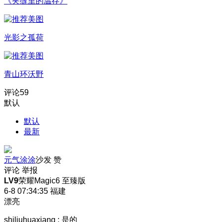
《夹缝里的温存》
光影之孤荷
青山环沃野
评论
59
默认
默认
最新
元气涂涂
沙发
赞
评论
举报
LV9
荣耀Magic6 至臻版
6-8 07:34:35
福建
漂亮
shiliuhuaxiang
:
是的