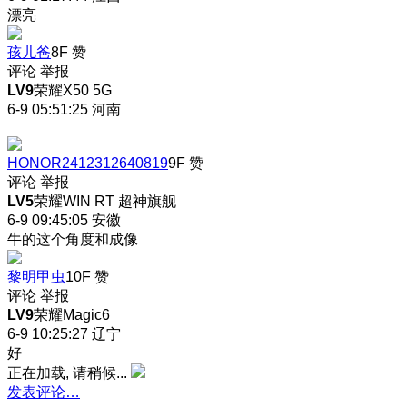
漂亮
孩儿爸
8F
赞
评论
举报
LV9
荣耀X50 5G
6-9 05:51:25
河南
HONOR2412312640819
9F
赞
评论
举报
LV5
荣耀WIN RT 超神旗舰
6-9 09:45:05
安徽
牛的
这个角度和成像
黎明甲虫
10F
赞
评论
举报
LV9
荣耀Magic6
6-9 10:25:27
辽宁
好
正在加载, 请稍候...
发表评论…