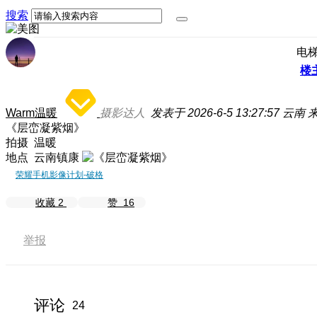
搜索
电
楼
Warm温暖
摄影达人
发表于 2026-6-5 13:27:57
云南
来
《层峦凝紫烟》
拍摄 温暖
地点 云南镇康
荣耀手机影像计划-破格
收藏
2
赞
16
举报
评论
24