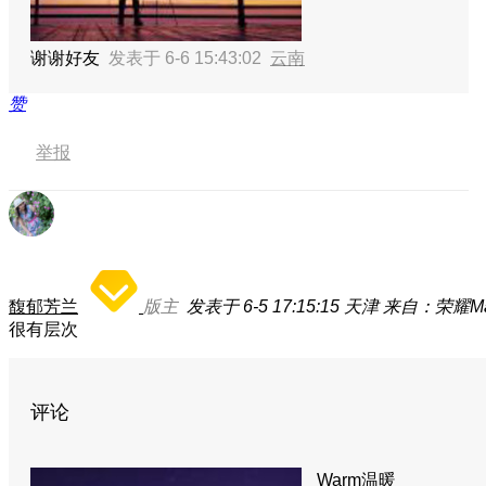
谢谢好友
发表于 6-6 15:43:02
云南
赞
举报
馥郁芳兰
版主
发表于 6-5 17:15:15
天津
来自：荣耀Mag
很有层次
评论
Warm温暖