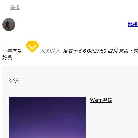
举报
地板
千年有爱
摄影达人
发表于 6-6 08:27:59
四川
来自：荣耀
好美
评论
Warm温暖