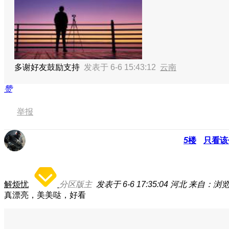
多谢好友鼓励支持
发表于 6-6 15:43:12
云南
赞
举报
5
楼
只看该
解烦忧
分区版主
发表于 6-6 17:35:04
河北
来自：浏
真漂亮，美美哒，好看