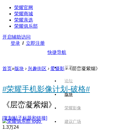
荣耀官网
荣耀商城
荣耀亲选
荣耀俱乐部
开启辅助访问
登录
/
立即注册
快捷导航
首页
首页
»
版块
›
兴趣街区
›
爱摄影
›
《层峦凝紫烟》
论坛
#荣耀手机影像计划-破格#
版块
《层峦凝紫烟》
荣耀影像
[复制帖子标题和链接]
建议广场
1.3万
24