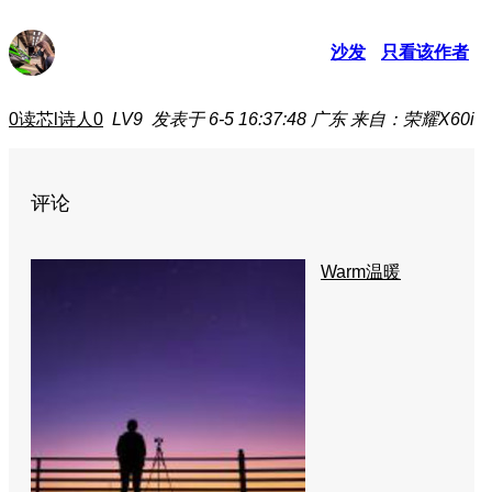
沙发
只看该作者
0读芯l诗人0
LV9
发表于 6-5 16:37:48
广东
来自：荣耀X60i
评论
Warm温暖