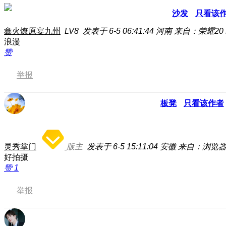
沙发
只看该
鑫火燎原宴九州
LV8
发表于 6-5 06:41:44
河南
来自：荣耀20 
浪漫
赞
举报
板凳
只看该作者
灵秀掌门
版主
发表于 6-5 15:11:04
安徽
来自：浏览
好拍摄
赞
1
举报