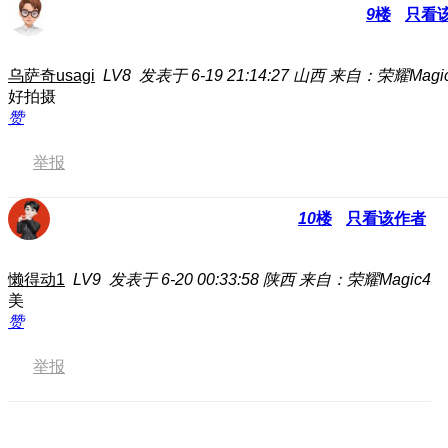
9
楼
只看
乌萨奇usagi
LV8
发表于 6-19 21:14:27
山西
来自：荣耀Magic7
好拍摄
赞
举报
10
楼
只看该作者
懒得动1
LV9
发表于 6-20 00:33:58
陕西
来自：荣耀Magic4
美
赞
举报