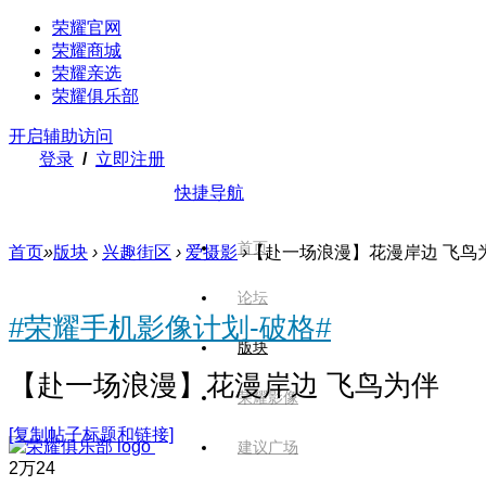
荣耀官网
荣耀商城
荣耀亲选
荣耀俱乐部
开启辅助访问
登录
/
立即注册
快捷导航
首页
首页
»
版块
›
兴趣街区
›
爱摄影
›
【赴一场浪漫】花漫岸边 飞鸟
论坛
#荣耀手机影像计划-破格#
版块
【赴一场浪漫】花漫岸边 飞鸟为伴
荣耀影像
[复制帖子标题和链接]
建议广场
2万
24