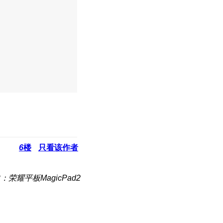
6
楼
只看该作者
：荣耀平板MagicPad2