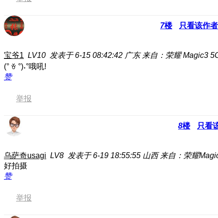
7
楼
只看该作者
宝爷1
LV10
发表于 6-15 08:42:42
广东
来自：荣耀 Magic3 5
(° ꈊ °)˖°哦吼!
赞
举报
8
楼
只看
乌萨奇usagi
LV8
发表于 6-19 18:55:55
山西
来自：荣耀Magic7
好拍摄
赞
举报