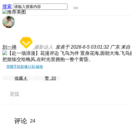
搜索
刘一禅
摄影达人
发表于 2026-6-5 03:01:32
广东
来自：
置身花海,面朝大海,飞
把烦恼交给晚风,在时光里拥抱一整个黄昏。
荣耀手机影像计划-破格
收藏
4
赞
20
举报
评论
24