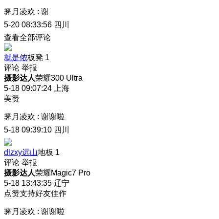
霁月凌欢
:
谢
5-20 08:33:56
四川
查看全部评论
就是侬
板凳
1
评论
举报
摄影达人
荣耀300 Ultra
5-18 09:07:24
上海
美赞
霁月凌欢
:
谢谢啦
5-18 09:39:10
四川
dlzxy远山
地板
1
评论
举报
摄影达人
荣耀Magic7 Pro
5-18 13:43:35
辽宁
点赞支持好友佳作
霁月凌欢
:
谢谢啦