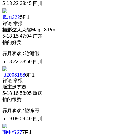
5-18 22:38:45
四川
瓜地222
5F
1
评论
举报
摄影达人
荣耀Magic8 Pro
5-18 15:47:04
广东
拍的好美
霁月凌欢
:
谢谢啦
5-18 22:38:50
四川
ld2008168
6F
1
评论
举报
版主
浏览器
5-18 16:53:05
重庆
拍的很赞
霁月凌欢
:
謝东哥
5-19 09:09:40
四川
雨中行27
7F
1