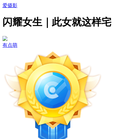
爱摄影
闪耀女生｜此女就这样宅
有点萌