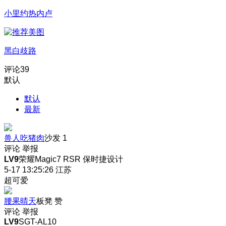
小里约热内卢
黑白歧路
评论
39
默认
默认
最新
兽人吃猪肉
沙发
1
评论
举报
LV9
荣耀Magic7 RSR 保时捷设计
5-17 13:25:26
江苏
超可爱
腰果晴天
板凳
赞
评论
举报
LV9
SGT-AL10