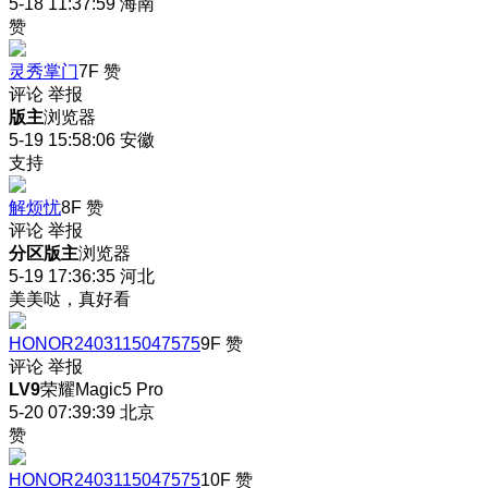
5-18 11:37:59
海南
赞
灵秀掌门
7F
赞
评论
举报
版主
浏览器
5-19 15:58:06
安徽
支持
解烦忧
8F
赞
评论
举报
分区版主
浏览器
5-19 17:36:35
河北
美美哒，真好看
HONOR2403115047575
9F
赞
评论
举报
LV9
荣耀Magic5 Pro
5-20 07:39:39
北京
赞
HONOR2403115047575
10F
赞