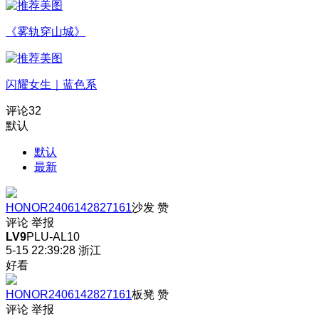
《雾轨穿山城》
闪耀女生｜蓝色系
评论
32
默认
默认
最新
HONOR2406142827161
沙发
赞
评论
举报
LV9
PLU-AL10
5-15 22:39:28
浙江
好看
HONOR2406142827161
板凳
赞
评论
举报