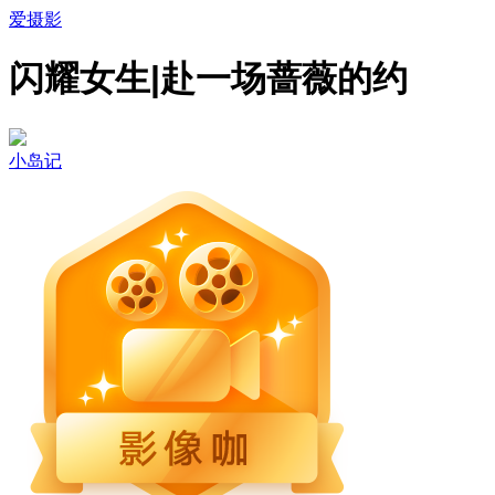
爱摄影
闪耀女生|赴一场蔷薇的约
小岛记