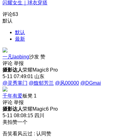
闪耀女生｜球衣穿搭
评论
63
默认
默认
最新
一凡laobing
沙发
赞
评论
举报
摄影达人
荣耀Magic8 Pro
5-11 07:49:01
山东
@灵秀掌门
@馥郁芳兰
@风00000
@DGmai
千年有爱
板凳
1
评论
举报
摄影达人
荣耀Magic6 Pro
5-11 08:08:15
四川
美拍赞一个
吾笑看风云过
:
认同赞