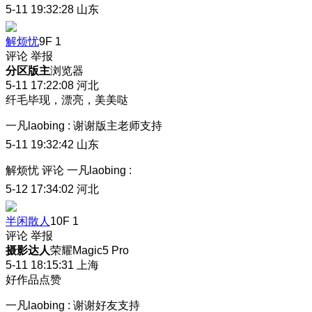
5-11 19:32:28
山东
解烦忧
9F
1
评论
举报
分区版主
浏览器
5-11 17:22:08
河北
纤毛毕现，漂亮，美美哒
一凡laobing
:
谢谢版主老师支持
5-11 19:32:42
山东
解烦忧
评论
一凡laobing
:
5-12 17:34:02
河北
半闲散人
10F
1
评论
举报
摄影达人
荣耀Magic5 Pro
5-11 18:15:31
上海
好作品点赞
一凡laobing
:
谢谢好友支持