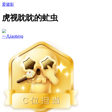
爱摄影
虎视眈眈的虻虫
一凡laobing