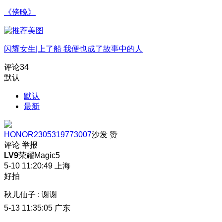
《傍晚》
闪耀女生|上了船 我便也成了故事中的人
评论
34
默认
默认
最新
HONOR2305319773007
沙发
赞
评论
举报
LV9
荣耀Magic5
5-10 11:20:49
上海
好拍
秋儿仙子
:
谢谢
5-13 11:35:05
广东