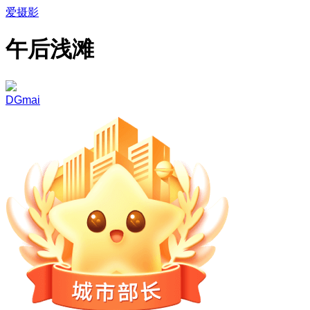
爱摄影
午后浅滩
DGmai