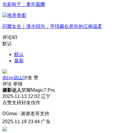
光影秋千，童年圆圈
闪耀女生｜漫步绍兴，寻找藏在老街的江南温柔
评论
93
默认
默认
最新
dlzxy远山
沙发
赞
评论
举报
摄影达人
荣耀Magic7 Pro
2025-11-13 12:02
辽宁
点赞支持好友佳作
DGmai
:
谢谢老哥支持
2025-11-19 23:44
广东