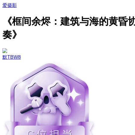
爱摄影
《框间余烬：建筑与海的黄昏
奏》
默TBW8